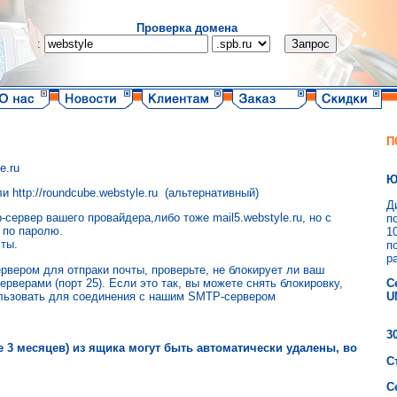
Проверка домена
:
П
e.ru
Ю
или http://roundcube.webstyle.ru (альтернативный)
Д
сервер вашего провайдера,либо тоже mail5.webstyle.ru, но с
п
) по паролю.
1
чты.
п
р
рвером для отпраки почты, проверьте, не блокирует ли ваш
верами (порт 25). Если это так, вы можете снять блокировку,
С
ользовать для соединения с нашим SMTP-сервером
U
3
 3 месяцев) из ящика могут быть автоматически удалены, во
С
С