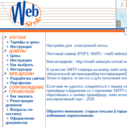
ХОСТИНГ
Тарифы и цены
Настройки для электронной почты:
Инструкции
ДОМЕНЫ
Почтовый сервер (POP3, IMAP) - mail5.webstyl
Цены
Инструкции
Веб-интерфейс - http://mail5.webstyle.ru/mail 
Как выбрать
Инструкции
В качестве SMTP-сервера на выбор либо smtp-
WEB-ДИЗАЙН
обязательной авторизацией(аутентификацией
Логин и пароль те же,что и для получения по
Разработка сайтов
Портфолио
Если вам не удалось соединиться с нашим се
СОПРОВОЖДЕНИЕ
провайдер соединения со сторонними SMTP-сер
СПРАВОЧНОЕ
обратившись к своему провайдеру, либо исп
Как заказать
альтернативный порт - 2525
Регистрация
доменов
Вопросы по
Обратите внимание: старые письма (старше
хостингу
избежание переполнения.
Оформление
документов