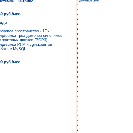
доменов .РФ
истемой "Битрикс"
60 руб./мес.
иди
исковое пространство - 1Гб
оддержка трех доменов-синонимов
0 почтовых ящиков (POP3)
оддержка PHP и cgi-скриптов
абота с MySQL
00 руб./мес.