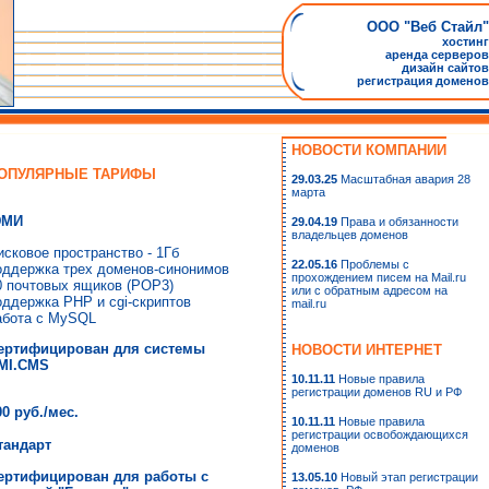
ООО "Веб Стайл"
хостинг
аренда серверов
дизайн сайтов
регистрация доменов
НОВОСТИ КОМПАНИИ
ОПУЛЯРНЫЕ ТАРИФЫ
29.03.25
Масштабная авария 28
марта
МИ
29.04.19
Права и обязанности
владельцев доменов
исковое пространство - 1Гб
22.05.16
Проблемы с
оддержка трех доменов-синонимов
прохождением писем на Mail.ru
0 почтовых ящиков (POP3)
или с обратным адресом на
оддержка PHP и cgi-скриптов
mail.ru
абота с MySQL
ертифицирован для системы
НОВОСТИ ИНТЕРНЕТ
MI.CMS
10.11.11
Новые правила
регистрации доменов RU и РФ
00 руб./мес.
10.11.11
Новые правила
регистрации освобождающихся
тандарт
доменов
ертифицирован для работы с
13.05.10
Новый этап регистрации